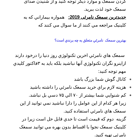
کردن سمعک و موارد دیگر توجه کنید و از شنیدن صدای
سمعک خود لذت ببرید.
جدیدترین سمعک نامرئی 2019:
همواره بيماراني که به
کلينيک مراجعه مي کنند از ما سوال مي کنند که
بهترين سمعک نامرئي متعلق به چه برندي است؟
سمعک هاي نامرئي اخرين تکنولوژي روز دنيا را درخود دارند
ازاينرو نگران تکنولوژي آنها نباشيد بلکه بايد به ۳فاکتور کليدي
مهم توجه کنيد:
کانال گوش شما بزرگ باشد
هزينه لازم براي خريد سمعک نامرئي را داشته باشيد
کم شنوايي شما بيشتر از ۷۰ الي ۷۵ دسي بل نباشد.
زيرا هر کدام از اين عوامل را دارا نباشيد نمي توانيد از اين
سمعک هاي نامرئي استفاده کنيد.
گزينه دوم که قيمت است تا حدي قابل حل است زيرا در
کلينيک سمعک نجوا با اقساط بدون بهره مي توانيد سمعک
نامرئي تهيه کنيد.