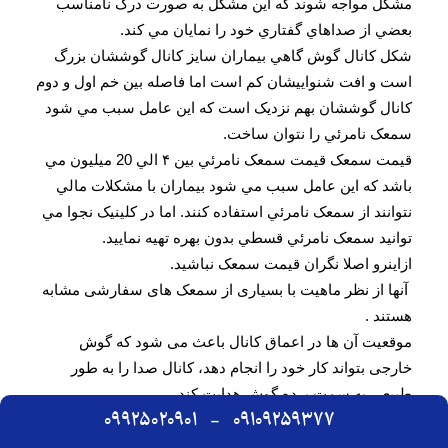
مشکل مواجه شوند که اين مشکل به صورت درک نامناسب
بعضي از صداهاي گفتاري خود را نمايان مي کند.
شکل کانال گوش گاهي بيماران سايز کانال گوششان بزرگ
است و افت شنواييشان کم است اما فاصله بين خم اول و دوم
کانال گوششان بهم نزديک است که اين عامل سبب مي شود
سمعک نامرئي را نتوان ساخت.
قيمت سمعک قيمت سمعک نامرئي بين ۴ الي 20 ميليون مي
باشد که اين عامل سبب مي شود بيماران با مشکلات مالي
نتوانند از سمعک نامرئي استفاده کنند. اما در کلينيک نجوا مي
توانيد سمعک نامرئي قسطي بدون بهره تهيه نماييد.
ازاينرو اصلا نگران قيمت سمعک نباشيد.
آنها از نظر ماهیت با بسیاری از سمعک های سفارشی مشابه
هستند .
موقعیت آن ها در اعماق کانال باعث می شود که گوش
خارجی بتواند کار خود را انجام دهد، کانال صدا را به طور
طبیعی به سمت پرده گوش هدایت کند.
09925020901
-
09109259377
این احتمالاً بزرگترین فایده این نوع سمعک ها است ، با این
حال ، موقعیت آن ها در عمق کانال به این معنی است که به