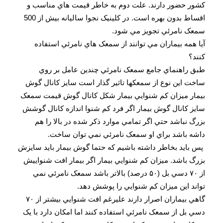
کشور حضور دارند. علت دوم به خاطر قيمت هاي مناسب و
اقساط بدون بهره است. در کلينيک نجوا ساليانه بيش از 500
سمعک نامرئي تجويز مي شود.
آيا همه بيماران مي توانند از سمعک هاي نامرئي استفاده
کنند؟
طبق راهنماي جامع سمعک نامرئي چندين عامل بر روي
ساخت اين نوع از سمعکها تاثير گذار است سايز کانال گوش
بيمار ميزان کم شنوايي بيمار شکل کانال گوش قيمت سمعک
سايز کانال گوش بيمار اگر فرد کم شنوا اندازه کانال گوشش
بزرگ نباشد حتي اگر تمامي موارد ذکر شده در بالا را هم
داشه باشد براي او سمعک نامرئي نمي توان ساخت.
پس بايد بخاطر داشته باشيم که حتما گوش بيمار بايد سايزش
بزرگ باشد. ميزان کم شنوايي بيمار اگر بيمار افت شنواييش
از ۷۰ دسي بل (۵۰ درصد) بالاتر باشد سمعک نامرئي نمي
تواند اين ميزان کم شنوايي را پوشش دهد.
گاهي بيماران اصرار دارند عليرغم افت شنوايي بيشتر از ۷۰
دسي بل از سمعک نامرئي استفاده کنند اما امکان دارد با يک