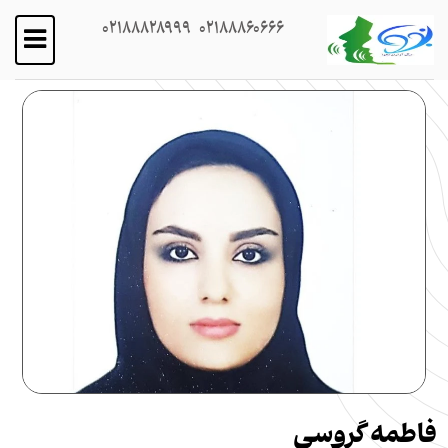
02188828999
02188860666
فاطمه گروسی