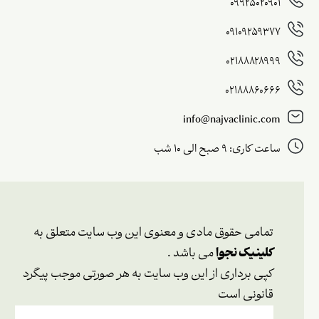
09925020901
09109259377
02188828999
02188860666
info@najvaclinic.com
ساعت کاری: 9 صبح الی 10 شب
تمامی حقوق مادی و معنوی این وب سایت متعلق به
کلینیک نجوا
می باشد .
کپی برداری از این وب سایت به هر صورتی موجب پیگرد
قانونی است