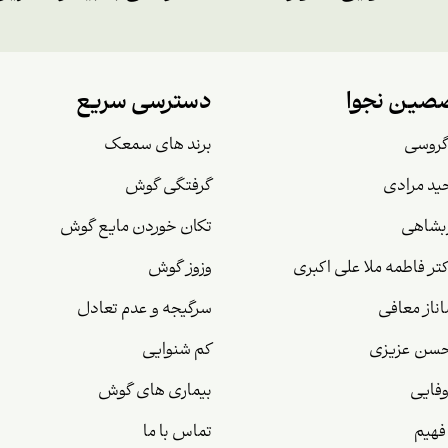
صین نجوا
دسترسی سریع
گروسی
برند های سمعک
ید مرادی
گرفتگی گوش
بشاهی
تکان خوردن مایع گوش
تر فاطمه ملا علی اکبری
وزوز گوش
ناز معافی
سرگیجه و عدم تعادل
سن عزیزی
کم شنوایی
وفایی
بیماری های گوش
فهیم
تماس با ما