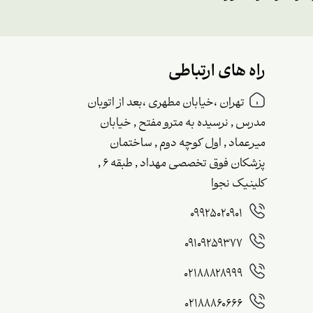
راه های ارتباطی
تهران ،خیابان مطهری ،بعد از اتوبان
مدرس , نرسیده به مترو مفتح , خیابان
میرعماد , اول کوچه دوم , ساختمان
پزشکان فوق تخصصی مهداد , طبقه ۶ ,
کلینیک نجوا
09925020901
09109259377
02188828999
02188860666