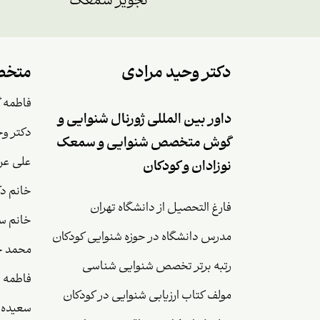
تجویز سمعک
دکتر وحید مرادی
متخص
فاطمه 
داور بین المللی ژورنال شنوایی و
دکتر وح
گوش متخصص شنوایی و سمعک
علی عر
نوزادان و کودکان
خانم دک
فارغ التحصیل از دانشگاه تهران
خانم سا
مدرس دانشگاه در حوزه شنوایی کودکان
محمد ح
رتبه برتر تخصص شنوایی شناسی
فاطمه 
مولف کتاب ارزیابی شنوایی در کودکان
سعیده 