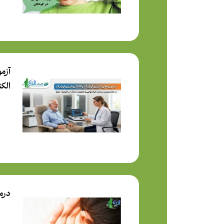
آزم
الک
درم