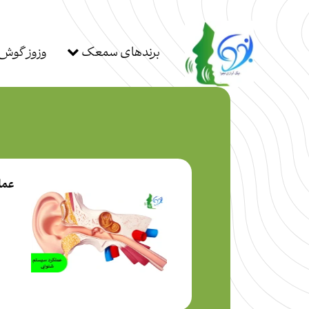
برندهای سمعک
وزوز گوش
عمل