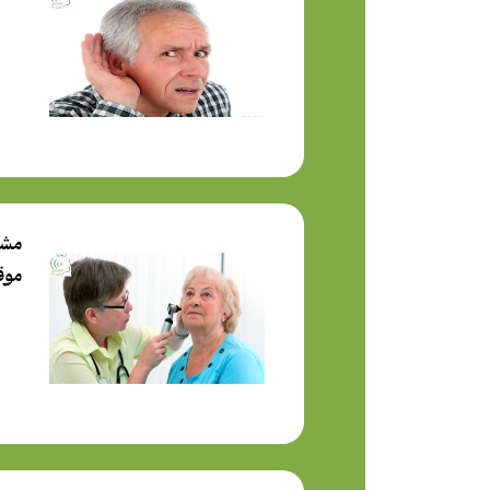
مشک
موق