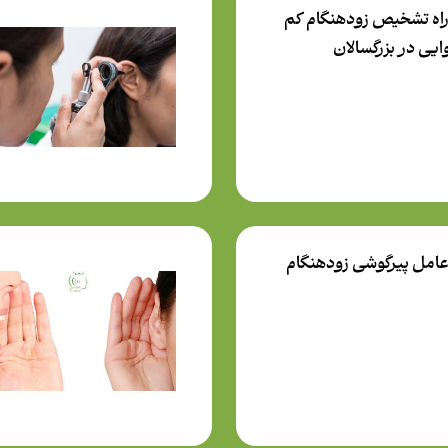
راه تشخیص زودهنگام کم
ايي در بزرگسالان
عامل پيرگوشي زودهنگام