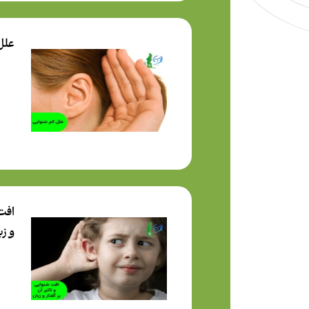
علل
افت 
و زب