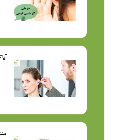
آیا 
منن