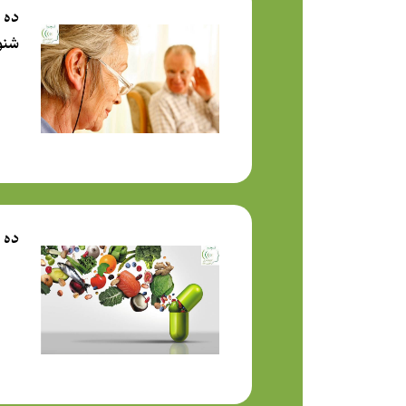
ده 
شنو
ده 