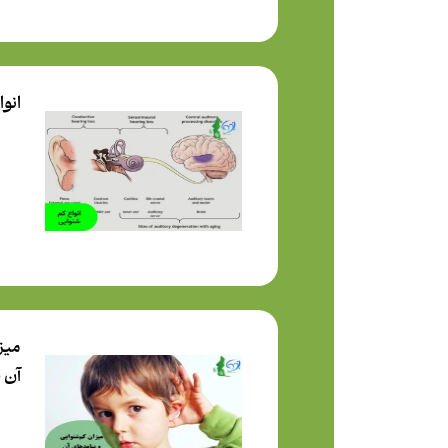
انوا
میز
آن 