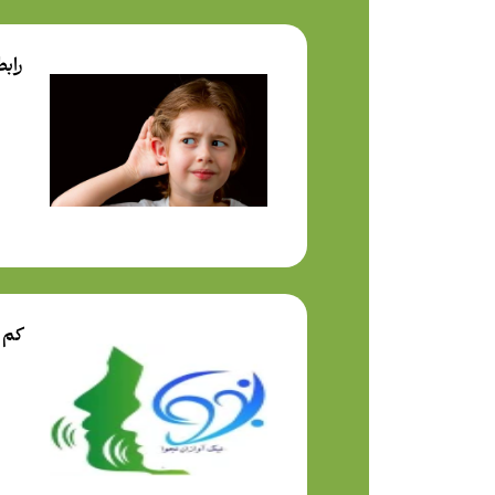
رابط
کم 