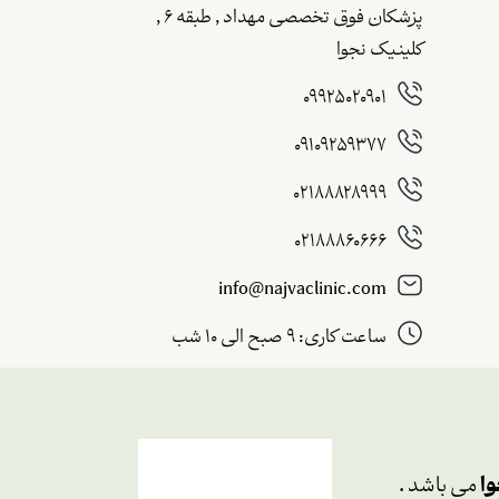
پزشکان فوق تخصصی مهداد , طبقه ۶ ,
کلینیک نجوا
09925020901
09109259377
02188828999
02188860666
info@najvaclinic.com
ساعت کاری: 9 صبح الی 10 شب
وا
می باشد .