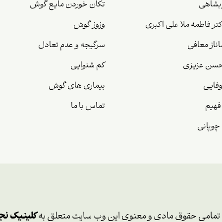
بشاهی
تکان خوردن مایع گوش
تر فاطمه ملا علی اکبری
وزوز گوش
ناز معافی
سرگیجه و عدم تعادل
سن عزیزی
کم شنوایی
وفایی
بیماری های گوش
فهیم
تماس با ما
وپانی
تمامی حقوق مادی و معنوی این وب سایت متعلق به
کلینیک نج